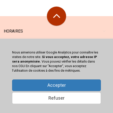
HORAIRES
MAGASIN
Nous aimerions utiliser Google Analytics pour connaître les
SERVICES
visites de notre site.
Si vous acceptez, votre adresse IP
sera anonymisée.
Vous pouvez vérifier les détails dans
nos CGU En cliquant sur "Accepter", vous acceptez
CATALOGUE
l'utilisation de cookies à des fins de métriques.
VOTRE COMPTE
Accepter
Refuser
© 2026
TROC RICHWILLER
-
MENTIONS LÉGALES
-
CONDITIONS GÉNÉRALES DE
VENTE