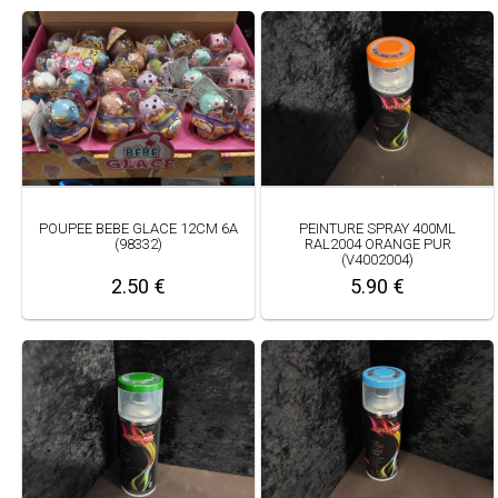
POUPEE BEBE GLACE 12CM 6A
PEINTURE SPRAY 400ML
(98332)
RAL2004 ORANGE PUR
(V4002004)
2.50 €
5.90 €