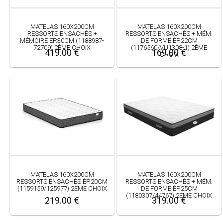
MATELAS 160X200CM
MATELAS 160X200CM
RESSORTS ENSACHÉS +
RESSORTS ENSACHÉS + MÉM.
MÉMOIRE EP.30CM (1188987-
DE FORME ÉP.22CM
72709) 2ÈME CHOIX
(1176560/VU1308-1) 2ÈME
419.00 €
169.00 €
CHOIX
MATELAS 160X200CM
MATELAS 160X200CM
RESSORTS ENSACHÉS + MÉM.
RESSORTS ENSACHÉS ÉP.20CM
DE FORME ÉP.25CM
(1159159/125977) 2ÈME CHOIX
(1180307/44767) 2ÈME CHOIX
319.00 €
219.00 €