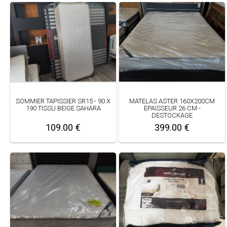
SOMMIER TAPISSIER SR15 - 90 X
MATELAS ASTER 160X200CM
190 TISSU BEIGE SAHARA
EPAISSEUR 26 CM -
DESTOCKAGE
109.00 €
399.00 €