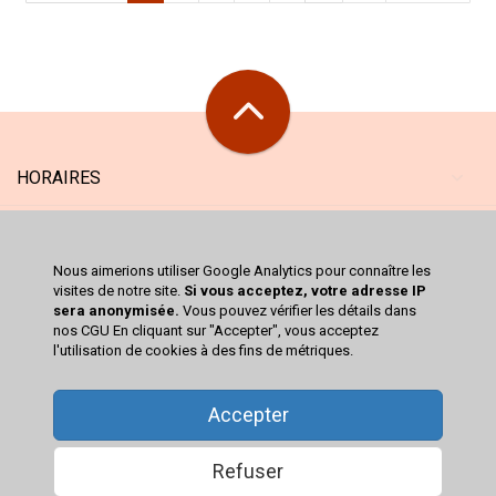
HORAIRES
MAGASIN
Nous aimerions utiliser Google Analytics pour connaître les
SERVICES
visites de notre site.
Si vous acceptez, votre adresse IP
sera anonymisée.
Vous pouvez vérifier les détails dans
nos CGU En cliquant sur "Accepter", vous acceptez
CATALOGUE
l'utilisation de cookies à des fins de métriques.
VOTRE COMPTE
Accepter
Refuser
© 2026
TROC RICHWILLER
-
MENTIONS LÉGALES
-
CONDITIONS GÉNÉRALES DE