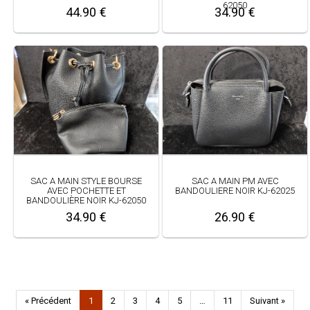
62050
44.90 €
34.90 €
SAC A MAIN STYLE BOURSE
SAC A MAIN PM AVEC
AVEC POCHETTE ET
BANDOULIERE NOIR KJ-62025
BANDOULIÈRE NOIR KJ-62050
34.90 €
26.90 €
« Précédent
1
2
3
4
5
…
11
Suivant »