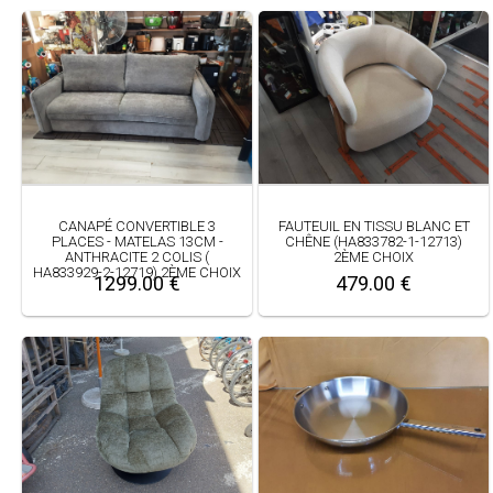
CANAPÉ CONVERTIBLE 3
FAUTEUIL EN TISSU BLANC ET
PLACES - MATELAS 13CM -
CHÊNE (HA833782-1-12713)
ANTHRACITE 2 COLIS (
2ÈME CHOIX
HA833929-2-12719) 2ÈME CHOIX
1299.00 €
479.00 €