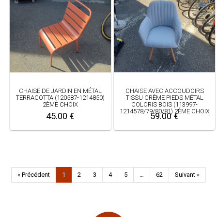
CHAISE DE JARDIN EN MÉTAL
CHAISE AVEC ACCOUDOIRS
TERRACOTTA (120587-1214850)
TISSU CRÈME PIEDS MÉTAL
2ÈME CHOIX
COLORIS BOIS (113997-
1214578/79/80/81) 2ÈME CHOIX
45.00 €
59.00 €
« Précédent
1
2
3
4
5
…
62
Suivant »