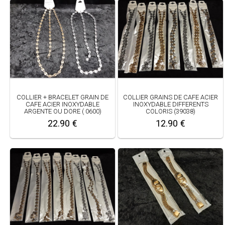
COLLIER + BRACELET GRAIN DE
COLLIER GRAINS DE CAFE ACIER
CAFE ACIER INOXYDABLE
INOXYDABLE DIFFERENTS
ARGENTE OU DORE ( 0600)
COLORIS (39038)
22.90 €
12.90 €