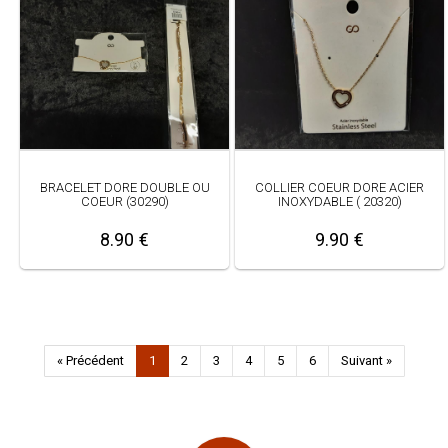
BRACELET DORE DOUBLE OU
COLLIER COEUR DORE ACIER
COEUR (30290)
INOXYDABLE ( 20320)
8.90 €
9.90 €
« Précédent
1
2
3
4
5
6
Suivant »