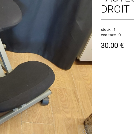
DROIT
stock : 1
eco-taxe : 0
30.00 €