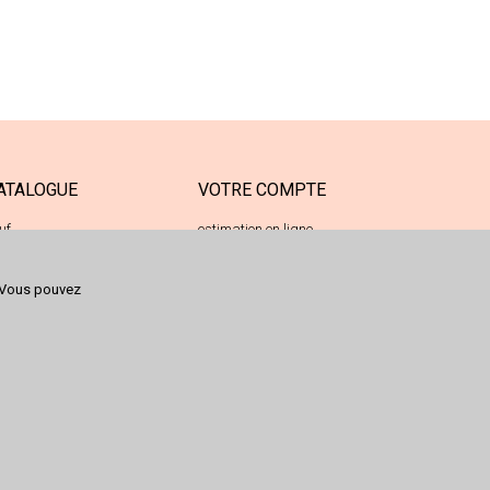
ATALOGUE
VOTRE COMPTE
uf
estimation en ligne
casion
votre espace déposant
Vous pouvez