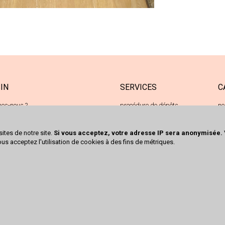
IN
SERVICES
C
es-nous ?
procédure de dépôts
ne
e de Kingersheim
achats cash
oc
 Richwiller
sites de notre site.
Si vous acceptez, votre adresse IP sera anonymisée.
 50 80 08
ous acceptez l'utilisation de cookies à des fins de métriques.
ct@trocrichwiller.fr
écrire