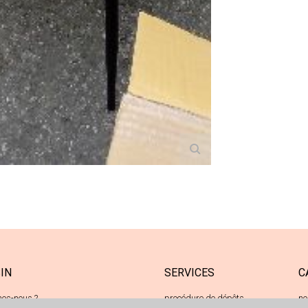
IN
SERVICES
C
es-nous ?
procédure de dépôts
ne