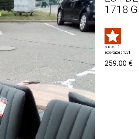
1718 G
stock : 1
eco-taxe : 1.51
259.00 €