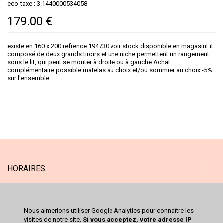
eco-taxe : 3.1440000534058
179.00 €
existe en 160 x 200 refrence 194730 voir stock disponible en magasinLit
composé de deux grands tiroirs et une niche permettent un rangement
sous le lit, qui peut se monter à droite ou à gauche.Achat
complémentaire possible matelas au choix et/ou sommier au choix -5%
sur l'ensemble
HORAIRES
MAGASIN
Nous aimerions utiliser Google Analytics pour connaître les
SERVICES
visites de notre site.
Si vous acceptez, votre adresse IP