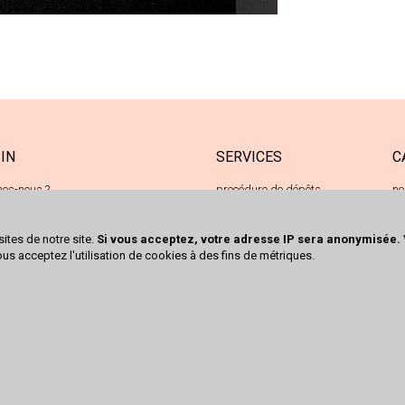
IN
SERVICES
C
es-nous ?
procédure de dépôts
ne
e de Kingersheim
achats cash
oc
 Richwiller
sites de notre site.
Si vous acceptez, votre adresse IP sera anonymisée.
 50 80 08
ous acceptez l'utilisation de cookies à des fins de métriques.
ct@trocrichwiller.fr
écrire