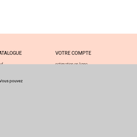
ATALOGUE
VOTRE COMPTE
uf
estimation en ligne
casion
votre espace déposant
Vous pouvez