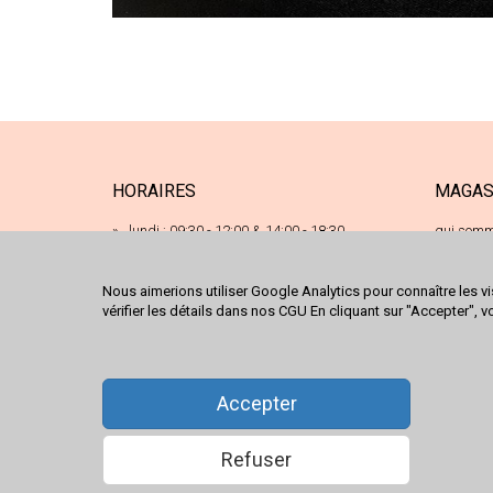
HORAIRES
MAGAS
lundi : 09:30 - 12:00 & 14:00 - 18:30
qui somm
17 ru
mardi : 09:30 - 12:00 & 14:00 - 18:30
68120
mercredi : 09:30 - 12:00 & 14:00 - 18:30
Nous aimerions utiliser Google Analytics pour connaître les vi
03 89
vérifier les détails dans nos CGU En cliquant sur "Accepter", v
jeudi : 09:30 - 12:00 & 14:00 - 18:30
conta
nous 
vendredi : 09:30 - 12:00 & 14:00 - 18:30
samedi : 09:30 - 18:00
Accepter
Refuser