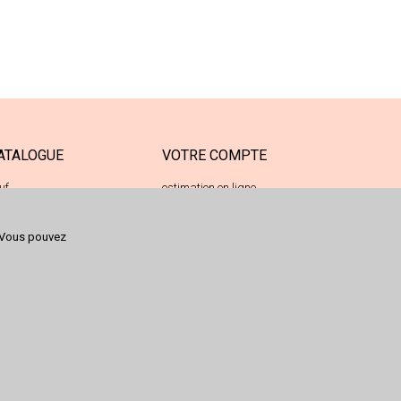
ATALOGUE
VOTRE COMPTE
uf
estimation en ligne
casion
votre espace déposant
Vous pouvez