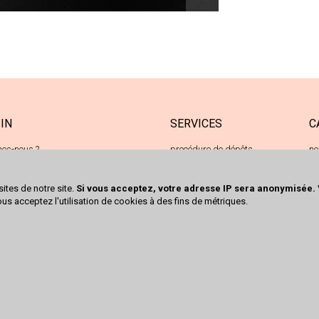
IN
SERVICES
C
es-nous ?
procédure de dépôts
ne
e de Kingersheim
achats cash
oc
 Richwiller
sites de notre site.
Si vous acceptez, votre adresse IP sera anonymisée.
 50 80 08
ous acceptez l'utilisation de cookies à des fins de métriques.
ct@trocrichwiller.fr
écrire