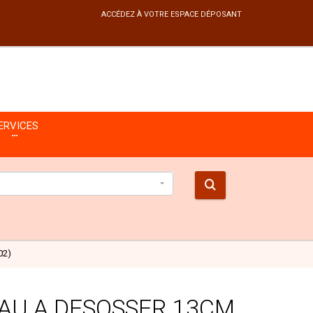
ACCÉDEZ À VOTRE ESPACE DÉPOSANT
ERVICES
02)
AU A DESOSSER 13CM