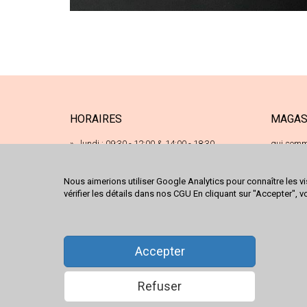
HORAIRES
MAGAS
lundi : 09:30 - 12:00 & 14:00 - 18:30
qui somm
17 ru
mardi : 09:30 - 12:00 & 14:00 - 18:30
68120
mercredi : 09:30 - 12:00 & 14:00 - 18:30
Nous aimerions utiliser Google Analytics pour connaître les vi
03 89
vérifier les détails dans nos CGU En cliquant sur "Accepter", v
jeudi : 09:30 - 12:00 & 14:00 - 18:30
conta
nous 
vendredi : 09:30 - 12:00 & 14:00 - 18:30
samedi : 09:30 - 18:00
Accepter
Refuser