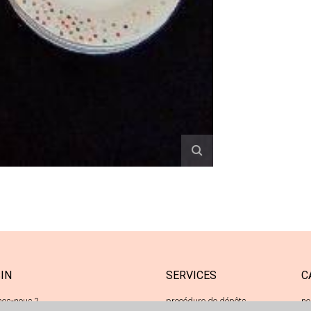
IN
SERVICES
C
es-nous ?
procédure de dépôts
ne