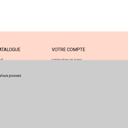
ATALOGUE
VOTRE COMPTE
uf
estimation en ligne
casion
votre espace déposant
Vous pouvez