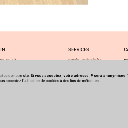
IN
SERVICES
C
es-nous ?
procédure de dépôts
ne
e de Kingersheim
achats cash
oc
 Richwiller
sites de notre site.
Si vous acceptez, votre adresse IP sera anonymisée.
 50 80 08
ous acceptez l'utilisation de cookies à des fins de métriques.
ct@trocrichwiller.fr
écrire