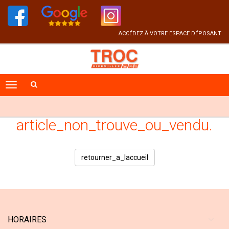
ACCÉDEZ À VOTRE ESPACE DÉPOSANT
article_non_trouve_ou_vendu.
retourner_a_laccueil
HORAIRES