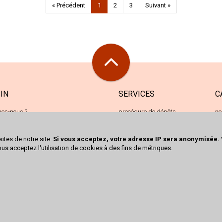
« Précédent
1
2
3
Suivant »
IN
SERVICES
C
es-nous ?
procédure de dépôts
ne
e de Kingersheim
achats cash
oc
 Richwiller
sites de notre site.
Si vous acceptez, votre adresse IP sera anonymisée.
 50 80 08
ous acceptez l'utilisation de cookies à des fins de métriques.
ct@trocrichwiller.fr
écrire