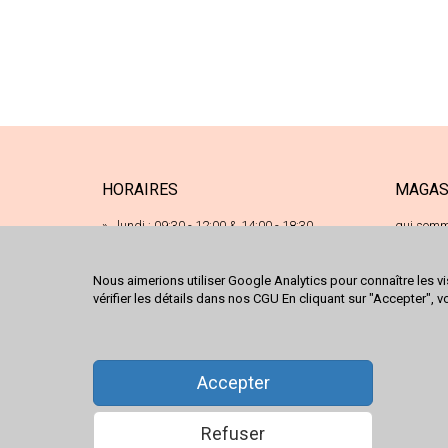
HORAIRES
MAGAS
lundi : 09:30 - 12:00 & 14:00 - 18:30
qui somm
17 ru
mardi : 09:30 - 12:00 & 14:00 - 18:30
68120
mercredi : 09:30 - 12:00 & 14:00 - 18:30
Nous aimerions utiliser Google Analytics pour connaître les vi
03 89
vérifier les détails dans nos CGU En cliquant sur "Accepter", v
jeudi : 09:30 - 12:00 & 14:00 - 18:30
conta
nous 
vendredi : 09:30 - 12:00 & 14:00 - 18:30
samedi : 09:30 - 18:00
Accepter
Refuser