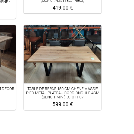
(003404/4251182714803)
HÊNE -
419.00 €
M DÉCOR
TABLE DE REPAS 180 CM CHENE MASSIF
PIED METAL PLATEAU BORD ONDULE 4CM
(BENOIT MINI) 83-011-07
599.00 €