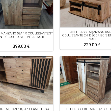
TABLE BASSE MANZANO 55A 
 MANZANO 53A 1P. COULISSANTE 3T.
COULISSANTE 2N. DÉCOR BOIS E
N. DÉCOR BOIS ET MÉTAL NOIR
NOIR
229.00 €
399.00 €
ADE MEDAN 51C 3P. + LAMELLES 4T.
BUFFET DESSERTE MARRAKESCH 