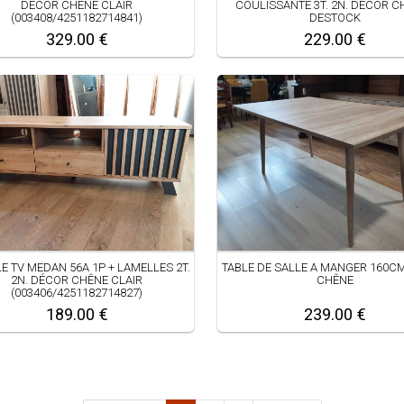
DÉCOR CHÊNE CLAIR
COULISSANTE 3T. 2N. DÉCOR C
(003408/4251182714841)
DESTOCK
329.00 €
229.00 €
E TV MEDAN 56A 1P + LAMELLES 2T.
TABLE DE SALLE A MANGER 160C
2N. DÉCOR CHÊNE CLAIR
CHÊNE
(003406/4251182714827)
189.00 €
239.00 €