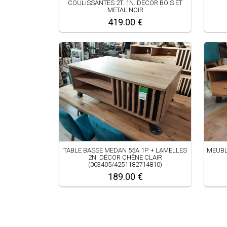
COULISSANTES 2T. 1N. DÉCOR BOIS ET
METAL NOIR
419.00 €
TABLE BASSE MEDAN 55A 1P. + LAMELLES
MEUBL
2N. DÉCOR CHÊNE CLAIR
(003405/4251182714810)
189.00 €