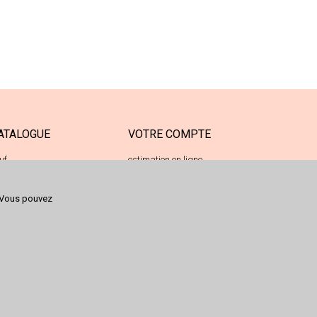
ATALOGUE
VOTRE COMPTE
uf
estimation en ligne
casion
votre espace déposant
Vous pouvez